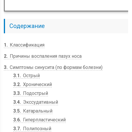
Содержание
1
Классификация
2
Причины воспаления пазух носа
3
Симптомы синусита (по формам болезни)
3.1
Острый
3.2
Хронический
3.3
Подострый
3.4
Экссудативный
3.5
Катаральный
3.6
Гиперпластический
3.7
Полипозный