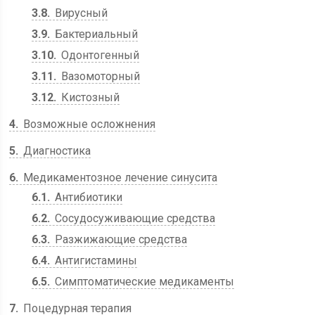
3.8
Вирусный
3.9
Бактериальный
3.10
Одонтогенный
3.11
Вазомоторный
3.12
Кистозный
4
Возможные осложнения
5
Диагностика
6
Медикаментозное лечение синусита
6.1
Антибиотики
6.2
Сосудосуживающие средства
6.3
Разжижающие средства
6.4
Антигистамины
6.5
Симптоматические медикаменты
7
Поцедурная терапия