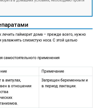
йморита в домашних условиях, необходимо пройти
епаратами
к лечить гайморит дома – прежде всего, нужно
и увлажнять слизистую носа. С этой целью
ля самостоятельного применения
ение
Примечание
 в ампулах,
Запрещен беременным и
вен в отношении
в период лактации.
ства
ических
ганизмов.