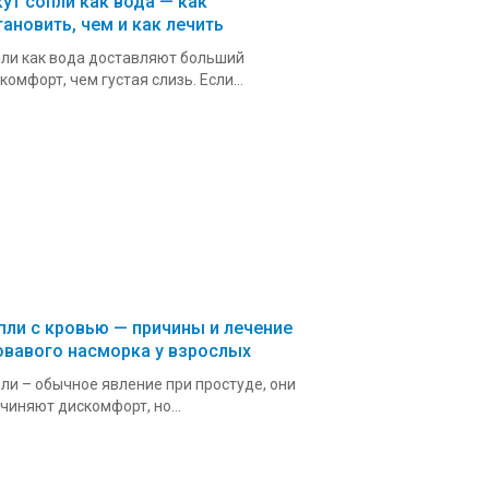
кут сопли как вода — как
тановить, чем и как лечить
ли как вода доставляют больший
комфорт, чем густая слизь. Если...
пли с кровью — причины и лечение
овавого насморка у взрослых
ли – обычное явление при простуде, они
чиняют дискомфорт, но...