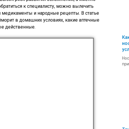
обратиться к специалисту, можно вылечить
я медикаменты и народные рецепты. В статье
айморит в домашних условиях, какие аптечные
ые действенные.
Ка
но
ус
Нос
при