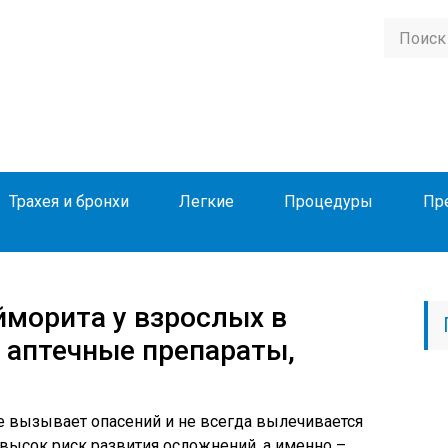
Трахея и бронхи
Легкие
Процедуры
Пр
йморита у взрослых в
 аптечные препараты,
е вызывает опасений и не всегда вылечивается
 высок риск развития осложнений, а именно –