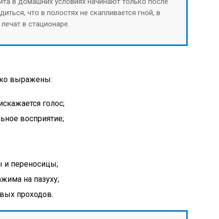
ита в домашних условиях начинают только после
диться, что в полостях не скапливается гной, в
лечат в стационаре.
рко выражены:
искажается голос;
ьное восприятие;
ы и переносицы;
жима на пазуху;
вых проходов.