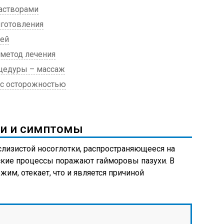
астворами
иготовления
ей
метод лечения
цедуры – массаж
 с осторожностью
ти и симптомы
слизистой носоглотки, распространяющееся на
ские процессы поражают гайморовы пазухи. В
жим, отекает, что и является причиной