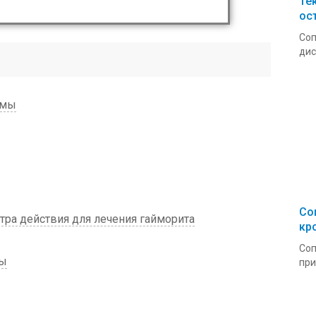
Те
ос
Соп
дис
омы
Со
ра действия для лечения гайморита
кр
Соп
ты
при