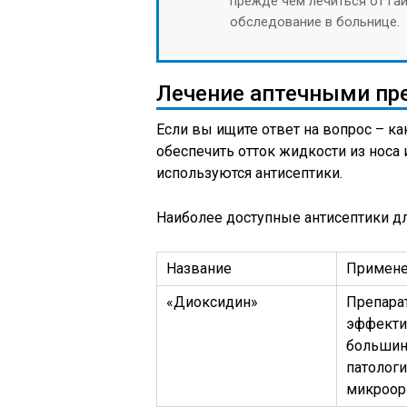
прежде чем лечиться от га
обследование в больнице.
Лечение аптечными пр
Если вы ищите ответ на вопрос – ка
обеспечить отток жидкости из носа 
используются антисептики.
Наиболее доступные антисептики д
Название
Примен
«Диоксидин»
Препарат
эффекти
большин
патолог
микроор