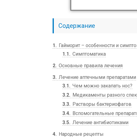
Содержание
1
Гайморит – особенности и симпт
1.1
Симптоматика
2
Основные правила лечения
3
Лечение аптечными препаратами
3.1
Чем можно закапать нос?
3.2
Медикаменты разного спект
3.3
Растворы бактериофагов
3.4
Вспомогательные препара
3.5
Лечение антибиотиками
4
Народные рецепты