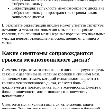
фиброзного кольца,
Секвестрация: выпуклость межпозвонкового диска вне
фиброзного кольца и пространство, первоначально
занимаемое диском.
В результате секвестрации вполне может угнетать структуры,
лежащие за межпозвонковым диском, то есть нервные
корешки, или спинной мозг. Нервные корешки это начальные
участки нервов, отходящие непосредственно от спинного
мозга.
Какие симптомы сопровождаются
грыжей межпозвонкового диска?
Симптомы грыжи межпозвонкового диска в первую очередь
связаны с давлением на нервные корешки и спинной мозг.
Типичным симптомом, который испытывают пациенты с
грыжей межпозвонкового диска, является боль. Он
локализуется в позвоночнике, или в конечностях. Вместе с
болью в конечности может появиться ее онемение,
покалывание.
Симптомы могут усиливаться при напряжении, кашле,
чихании. Это связано с увеличением давления в брюшной