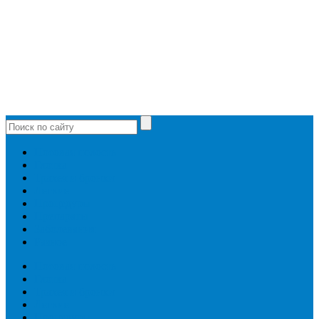
Носовая полость
Глотка
Трахея и бронхи
Легкие
Процедуры
Препараты
Заболевания
Разное
Носовая полость
Глотка
Трахея и бронхи
Легкие
Процедуры