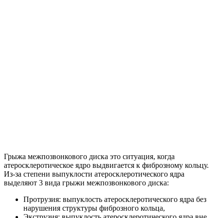
Грыжа межпозвонкового диска это ситуация, когда
атеросклеротическое ядро выдвигается к фиброзному кольцу.
Из-за степени выпуклости атеросклеротического ядра
выделяют 3 вида грыжи межпозвонкового диска:
Протрузия: выпуклость атеросклеротического ядра без
нарушения структуры фиброзного кольца,
Экструзия: выпуклость атеросклеротического ядра вне