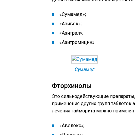
«Сумамед»;
«Азивок»;
«Азитрал»;
«Азитромицин».
Сумамед
Фторхинолы
Это сильнодействующие препараты,
применения других групп таблеток 
лечения гайморита можно применят
«Авелокс»;
«Леволет»;