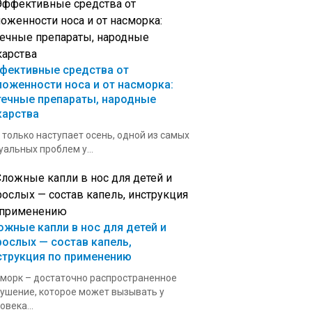
фективные средства от
ложенности носа и от насморка:
течные препараты, народные
карства
 только наступает осень, одной из самых
уальных проблем у...
ожные капли в нос для детей и
рослых — состав капель,
струкция по применению
морк – достаточно распространенное
ушение, которое может вызывать у
овека...