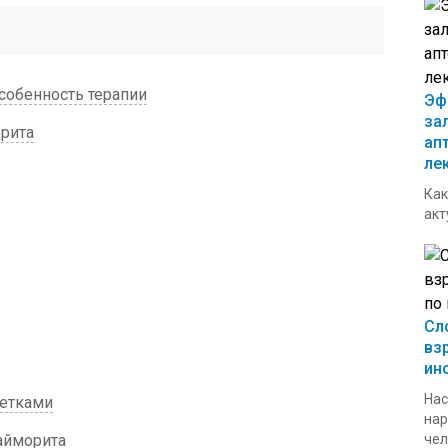
собенность терапии
Эф
за
орита
ап
ле
Как
акт
Сл
вз
ин
Нас
етками
нар
айморита
чел