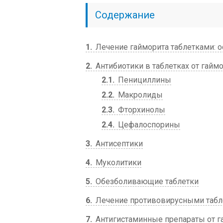
Содержание
1
Лечение гайморита таблетками: о
2
Антибиотики в таблетках от гайм
2.1
Пенициллины
2.2
Макролиды
2.3
Фторхинолы
2.4
Цефалоспорины
3
Антисептики
4
Муколитики
5
Обезболивающие таблетки
6
Лечение противовирусными табл
7
Антигистаминные препараты от г