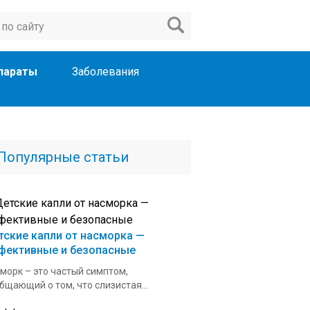
параты
Заболевания
Популярные статьи
тские капли от насморка —
фективные и безопасные
морк – это частый симптом,
бщающий о том, что слизистая...