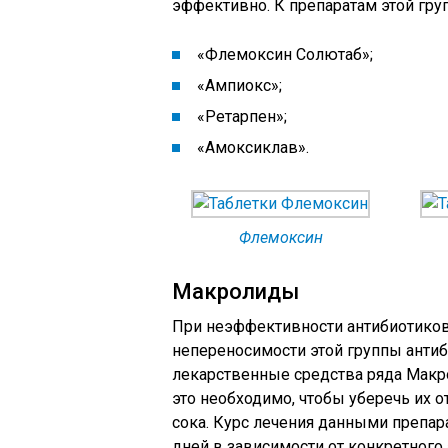
эффективно. К препаратам этой груп
«Флемоксин Солютаб»;
«Ампиокс»;
«Ретарпен»;
«Амоксиклав».
Флемоксин
Макролиды
При неэффективности антибиотиков
непереносимости этой группы анти
лекарственные средства ряда Макро
это необходимо, чтобы уберечь их 
сока. Курс лечения данными препар
дней в зависимости от конкретного