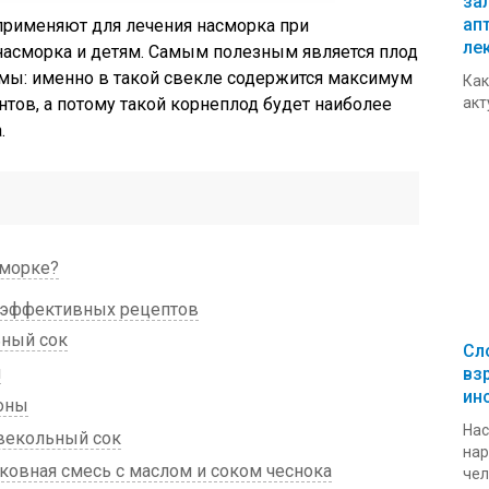
за
ап
применяют для лечения насморка при
ле
насморка и детям. Самым полезным является плод
мы: именно в такой свекле содержится максимум
Как
ов, а потому такой корнеплод будет наиболее
акт
.
сморке?
 эффективных рецептов
ьный сок
Сл
м
вз
ин
оны
Нас
векольный сок
нар
овная смесь с маслом и соком чеснока
чел