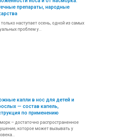
ложенности носа и от насморка:
течные препараты, народные
карства
 только наступает осень, одной из самых
уальных проблем у...
ожные капли в нос для детей и
рослых — состав капель,
струкция по применению
морк – достаточно распространенное
ушение, которое может вызывать у
овека...