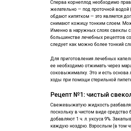
Сперва корнеплод необходимо прави
желательно — под проточной водой (
обдают кипятком — это является до
снимают кожицу тонким слоем. Мож
Именно в наружных слоях свеклы с
большинстве лечебных рецептов со с
следует как можно более тонкий сл
Для приготовления лечебных капель
ее необходимо отжимать через мар
соковыжималку. Это и есть основа 
ходы при помощи стерильной пипет
Рецепт №1: чистый свеко
Свежевыжатую жидкость разбавляют
поскольку в чистом виде средство 
добавляют 1 ч. л. уксуса 9%. Закап
каждую ноздрю. Взрослым (в том ч