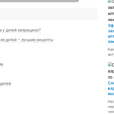
Эф
а у детей запрещено?
за
ап
ля детей – лучшие рецепты
ле
Как
акт
ия
Сл
 детей
вз
ин
Нас
нар
чел