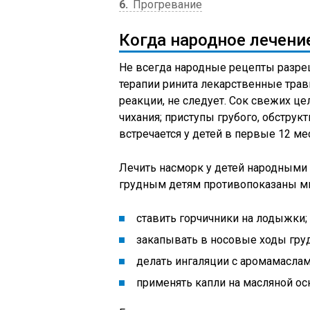
6
Прогревание
Когда народное лечени
Не всегда народные рецепты разре
терапии ринита лекарственные трав
реакции, не следует. Сок свежих ц
чихания; приступы грубого, обструк
встречается у детей в первые 12 ме
Лечить насморк у детей народными 
грудным детям противопоказаны мн
ставить горчичники на лодыжки;
закапывать в носовые ходы гру
делать ингаляции с аромамаслам
применять капли на масляной ос