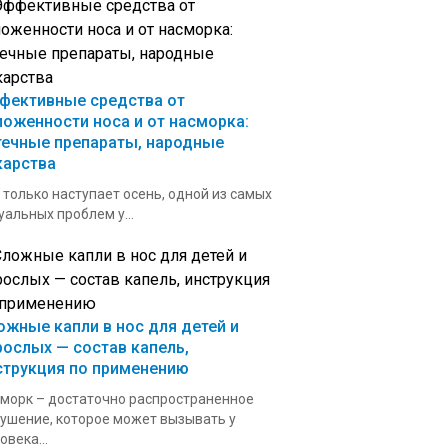
фективные средства от
ложенности носа и от насморка:
течные препараты, народные
карства
 только наступает осень, одной из самых
уальных проблем у...
ожные капли в нос для детей и
рослых — состав капель,
струкция по применению
морк – достаточно распространенное
ушение, которое может вызывать у
овека...