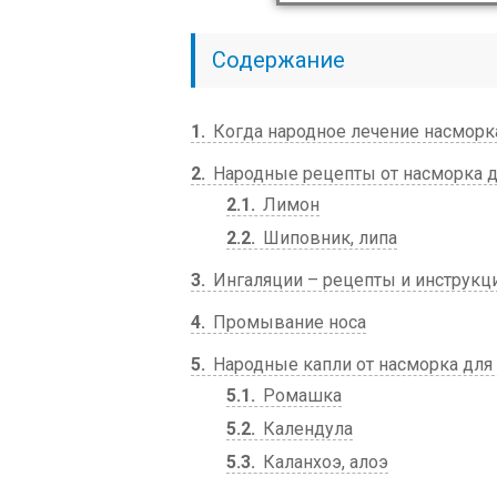
Содержание
1
Когда народное лечение насморк
2
Народные рецепты от насморка д
2.1
Лимон
2.2
Шиповник, липа
3
Ингаляции – рецепты и инструкц
4
Промывание носа
5
Народные капли от насморка для
5.1
Ромашка
5.2
Календула
5.3
Каланхоэ, алоэ