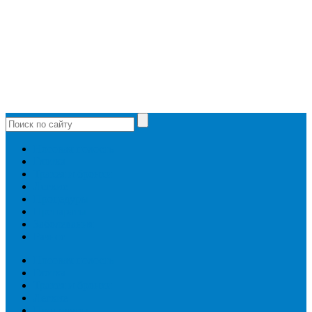
Носовая полость
Глотка
Трахея и бронхи
Легкие
Процедуры
Препараты
Заболевания
Разное
Носовая полость
Глотка
Трахея и бронхи
Легкие
Процедуры