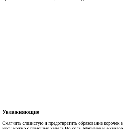
Увлажняющие
Смягчить слизистую и предотвратить образование корочек в
носу можно с помощью капель Но-соль, Маример и Аквалор.