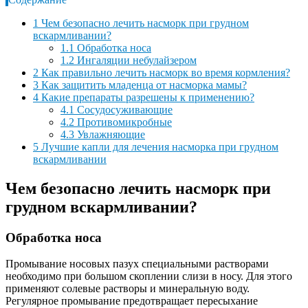
1
Чем безопасно лечить насморк при грудном
вскармливании?
1.1
Обработка носа
1.2
Ингаляции небулайзером
2
Как правильно лечить насморк во время кормления?
3
Как защитить младенца от насморка мамы?
4
Какие препараты разрешены к применению?
4.1
Сосудосуживающие
4.2
Противомикробные
4.3
Увлажняющие
5
Лучшие капли для лечения насморка при грудном
вскармливании
Чем безопасно лечить насморк при
грудном вскармливании?
Обработка носа
Промывание носовых пазух специальными растворами
необходимо при большом скоплении слизи в носу. Для этого
применяют солевые растворы и минеральную воду.
Регулярное промывание предотвращает пересыхание