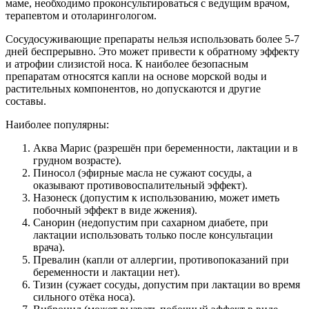
маме, необходимо проконсультироваться с ведущим врачом,
терапевтом и отоларингологом.
Сосудосуживающие препараты нельзя использовать более 5-7
дней беспрерывно.
Это может привести к обратному эффекту
и атрофии слизистой носа. К наиболее безопасным
препаратам относятся капли на основе морской воды и
растительных компонентов, но допускаются и другие
составы.
Наиболее популярны:
Аква Марис (разрешён при беременности, лактации и в
грудном возрасте).
Пиносол (эфирные масла не сужают сосуды, а
оказывают противовоспалительный эффект).
Назонеск (допустим к использованию, может иметь
побочный эффект в виде жжения).
Санорин (недопустим при сахарном диабете, при
лактации использовать только после консультации
врача).
Превалин (капли от аллергии, противопоказаний при
беременности и лактации нет).
Тизин (сужает сосуды, допустим при лактации во время
сильного отёка носа).